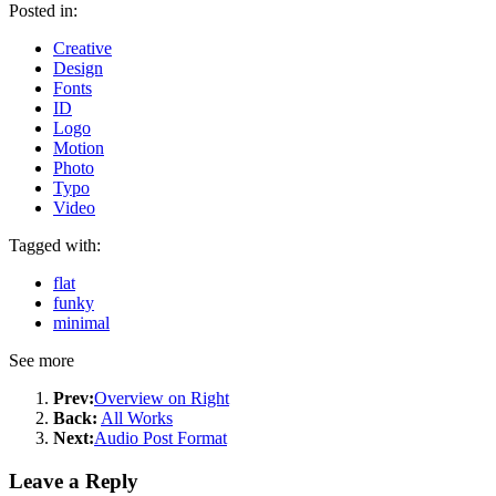
Posted in:
Creative
Design
Fonts
ID
Logo
Motion
Photo
Typo
Video
Tagged with:
flat
funky
minimal
See more
Prev:
Overview on Right
Back:
All Works
Next:
Audio Post Format
Leave a Reply