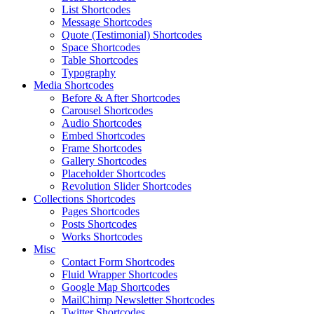
List Shortcodes
Message Shortcodes
Quote (Testimonial) Shortcodes
Space Shortcodes
Table Shortcodes
Typography
Media Shortcodes
Before & After Shortcodes
Carousel Shortcodes
Audio Shortcodes
Embed Shortcodes
Frame Shortcodes
Gallery Shortcodes
Placeholder Shortcodes
Revolution Slider Shortcodes
Collections Shortcodes
Pages Shortcodes
Posts Shortcodes
Works Shortcodes
Misc
Contact Form Shortcodes
Fluid Wrapper Shortcodes
Google Map Shortcodes
MailChimp Newsletter Shortcodes
Twitter Shortcodes