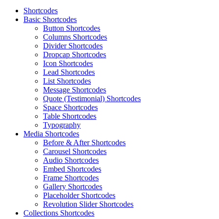
Shortcodes
Basic Shortcodes
Button Shortcodes
Columns Shortcodes
Divider Shortcodes
Dropcap Shortcodes
Icon Shortcodes
Lead Shortcodes
List Shortcodes
Message Shortcodes
Quote (Testimonial) Shortcodes
Space Shortcodes
Table Shortcodes
Typography
Media Shortcodes
Before & After Shortcodes
Carousel Shortcodes
Audio Shortcodes
Embed Shortcodes
Frame Shortcodes
Gallery Shortcodes
Placeholder Shortcodes
Revolution Slider Shortcodes
Collections Shortcodes